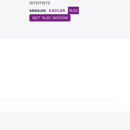
1072171573
₺859,99
₺601,99
%30
NET %30 İNDİRİM