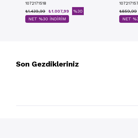
1072171518
10721715
₺1.439,99
₺1.007,99
%30
₺859,99
NET %30 İNDİRİM
NET %3
Son Gezdikleriniz