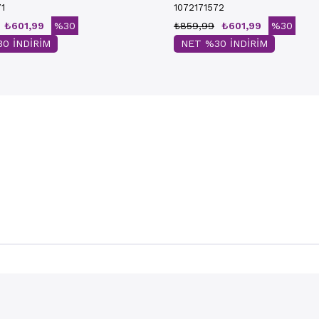
71
1072171572
₺601,99
%30
₺859,99
₺601,99
%30
0 İNDİRİM
NET %30 İNDİRİM