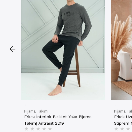
Pijama Takımı
Pijama Ta
Erkek İnterlok Bisiklet Yaka Pijama
Erkek Uz
Takım| Antrasit 2219
Süprem Ö
★
★
★
★
★
★
★
★
Bordo 8