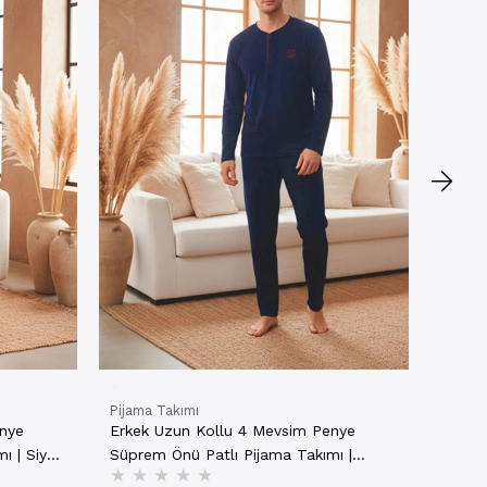
Erkek
Düz Ce
★
★
Laciv
10721
₺789,
NET
Pijama Takımı
enye
Erkek Uzun Kollu 4 Mevsim Penye
ı | Siyah
Süprem Önü Patlı Pijama Takımı |
★
★
★
★
★
Lacivert 802