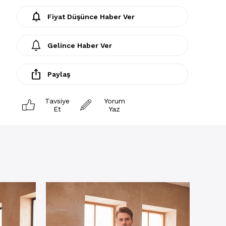
Fiyat Düşünce Haber Ver
Gelince Haber Ver
Paylaş
Tavsiye
Yorum
Et
Yaz
Pijama