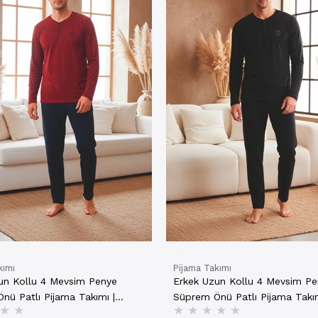
kımı
Pijama Takımı
un Kollu 4 Mevsim Penye
Erkek Uzun Kollu 4 Mevsim P
nü Patlı Pijama Takımı |
Süprem Önü Patlı Pijama Takım
★
★
★
★
★
★
★
00
801