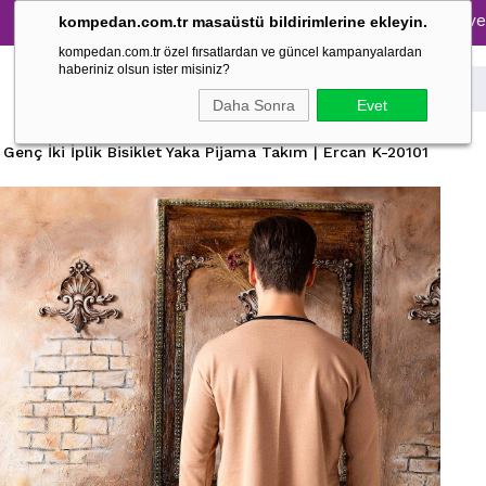
Tüm Pijama Takımlarında %30 İndirim → 1500 TL ve üzeri alış
kompedan.com.tr masaüstü bildirimlerine ekleyin.
kompedan.com.tr özel fırsatlardan ve güncel kampanyalardan
haberiniz olsun ister misiniz?
Daha Sonra
Evet
 Genç İki İplik Bisiklet Yaka Pijama Takım | Ercan K-20101