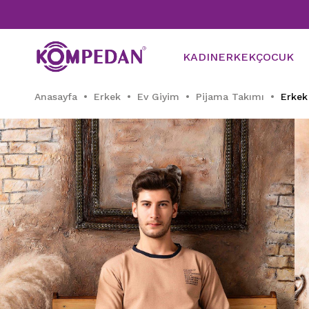
KADIN
ERKEK
ÇOCUK
Anasayfa
Erkek
Ev Giyim
Pijama Takımı
Erkek