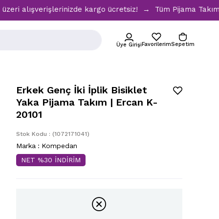
verişlerinizde kargo ücretsiz! → Tüm Pijama Takımlarında %3
Favorilerim
Sepetim
Üye Girişi
Erkek Genç İki İplik Bisiklet
Yaka Pijama Takım | Ercan K-
20101
Stok Kodu
(1072171041)
Marka
:
Kompedan
NET %30 İNDİRİM