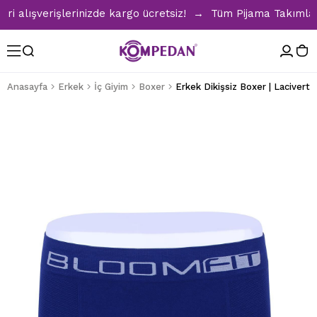
alışverişlerinizde kargo ücretsiz! → Tüm Pijama Takımlarınd
Anasayfa
Erkek
İç Giyim
Boxer
Erkek Dikişsiz Boxer | Lacivert 