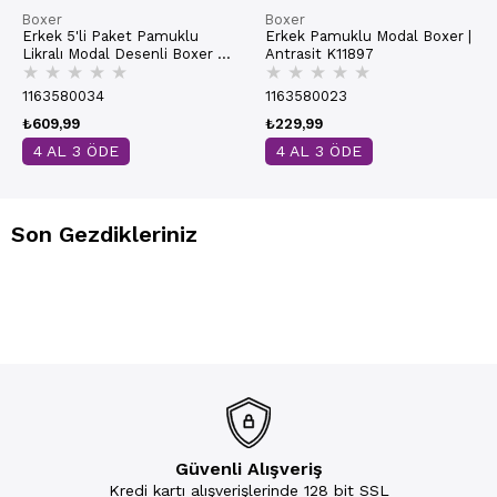
Boxer
Boxer
Erkek 5'li Paket Pamuklu
Erkek Pamuklu Modal Boxer |
Likralı Modal Desenli Boxer |
Antrasit K11897
★
★
★
★
★
★
★
★
★
★
11113
1163580034
1163580023
₺609,99
₺229,99
4 AL 3 ÖDE
4 AL 3 ÖDE
Son Gezdikleriniz
Güvenli Alışveriş
Kredi kartı alışverişlerinde 128 bit SSL