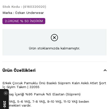
Stok Kodu
(4160320020)
Marka
:
Özkan Underwear
2.ÜRÜNE % 50 İNDİRİM
Ürün stoklarımızda kalmamıştır.
Ürün Özellikleri
Erkek Çocuk Pamuklu Önü Baskılı Süprem Kalın Askılı Atlet Şort
İç Giyim Takım | 32055
Kumaş İçeriği %95 Pamuk %5 Elastan (Süprem)
›
3-4 YAŞ, 5-6 YAŞ, 7-8 YAŞ, 9-10 YAŞ, 11-12 YAŞ beden
seçenekleri vardır.