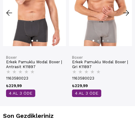
Boxer
Boxer
Erkek Pamuklu Modal Boxer |
Erkek Pamuklu Modal Boxer |
Antrasit K11897
Gri K11897
★
★
★
★
★
★
★
★
★
★
1163580023
1163580023
₺229,99
₺229,99
4 AL 3 ÖDE
4 AL 3 ÖDE
Son Gezdikleriniz