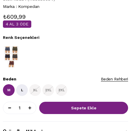
Marka
:
Kompedan
₺609,99
4 AL 3 ÖDE
Renk Seçenekleri
Beden
Beden Rehberi
M
L
XL
2XL
3XL