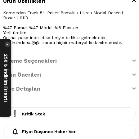
Ürün Özellikleri
Kompedan Erkek 5'li Paket Pamuklu Likralı Modal Desenli
Boxer | 11113
%47 Pamuk %47 Modal %6 Elastan
Yerli üretim.
Orijinal paketinde etiketleriyle birlikte gelmektedir.
Üretiminde sağlığa zararlı hiçbir materyal kullanılmamıştır.
›
250 ₺ İndirim Fırsatı
Ödeme Seçenekleri
Ürün Önerileri
İade Detayları
Kritik Stok
Fiyat Düşünce Haber Ver