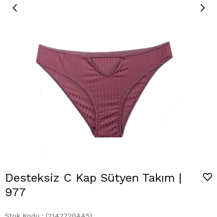
Desteksiz C Kap Sütyen Takım |
977
Stok Kodu
(2142720445)