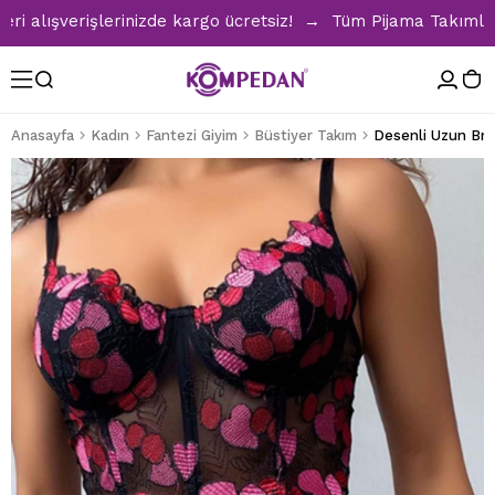
lışverişlerinizde kargo ücretsiz! → Tüm Pijama Takımlarında
Anasayfa
Kadın
Fantezi Giyim
Büstiyer Takım
Desenli Uzun Bral