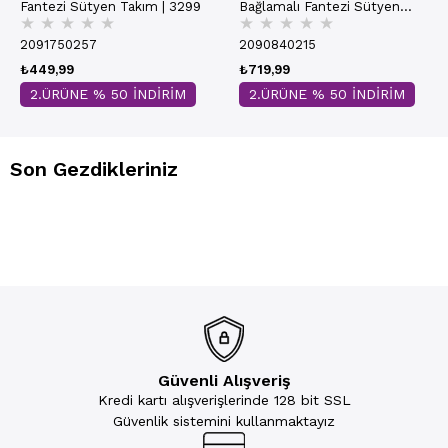
Fantezi Sütyen Takım | 3299
Bağlamalı Fantezi Sütyen
★
★
★
★
★
★
★
★
★
★
Takım | Siyah 3822
2091750257
2090840215
₺449,99
₺719,99
2.ÜRÜNE % 50 İNDİRİM
2.ÜRÜNE % 50 İNDİRİM
Son Gezdikleriniz
Güvenli Alışveriş
Kredi kartı alışverişlerinde 128 bit SSL
Güvenlik sistemini kullanmaktayız