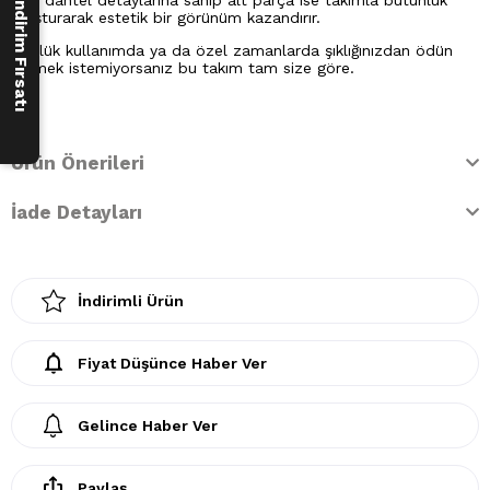
250 ₺ İndirim Fırsatı
Aynı dantel detaylarına sahip alt parça ise takımla bütünlük
oluşturarak estetik bir görünüm kazandırır.
Günlük kullanımda ya da özel zamanlarda şıklığınızdan ödün
vermek istemiyorsanız bu takım tam size göre.
Ürün Önerileri
İade Detayları
İndirimli Ürün
Fiyat Düşünce Haber Ver
Gelince Haber Ver
Paylaş