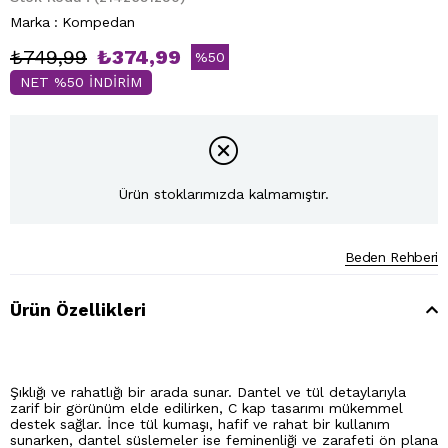
Marka
:
Kompedan
₺749,99
₺374,99
%
50
NET %50 İNDİRİM
İndirim
Ürün stoklarımızda kalmamıştır.
Beden Rehberi
Ürün Özellikleri
Şıklığı ve rahatlığı bir arada sunar. Dantel ve tül detaylarıyla
zarif bir görünüm elde edilirken, C kap tasarımı mükemmel
destek sağlar. İnce tül kumaşı, hafif ve rahat bir kullanım
sunarken, dantel süslemeler ise feminenliği ve zarafeti ön plana