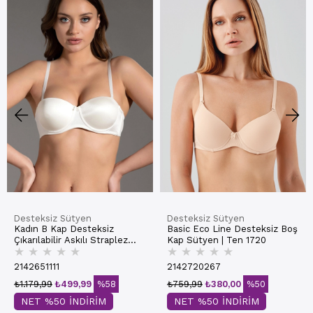
Desteksiz Sütyen
Desteksiz Sütyen
Kadın B Kap Desteksiz
Basic Eco Line Desteksiz Boş
Çıkarılabilir Askılı Straplez
Kap Sütyen | Ten 1720
★
★
★
★
★
★
★
★
★
★
Basic Sütyen | Ekru 7050
2142651111
2142720267
₺1.179,99
₺499,99
%58
₺759,99
₺380,00
%50
NET %50 İNDİRİM
NET %50 İNDİRİM