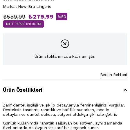
Marka
:
New Bra Lingerie
₺559,99
₺279,99
%
50
NET %50 İNDİRİM
İndirim
Ürün stoklarımızda kalmamıştır.
Beden Rehberi
Ürün Özellikleri
Zarif dantel işçiliği ve şık ip detaylarıyla feminenliğinizi vurgular.
Desteksiz tasarımı, rahatlık ve hafiflik sunarken, ince ip
detayları ve dantel dokusu, sütyeni oldukça şık hale getirir.
Günlük kullanımda rahatlık sağlayan bu sütyen, aynı zamanda
özel anlarda da özgün ve zarif bir seçenek sunar.