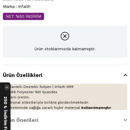
Marka
:
Infaith
NET %50 İNDİRİM
Ürün stoklarımızda kalmamıştır.
Ürün Özellikleri
Dantelli Destekli Sütyen | Infaith 999
›
%86 Polyester %14 Spandex
Yerli üretim.
250 ₺ İndirim Fırsatı
Orijinal etiketleriyle birlikte gönderilmektedir.
Üretiminde sağlığa zararlı hiçbir materyal
kullanılmamıştır
.
Ürün Önerileri