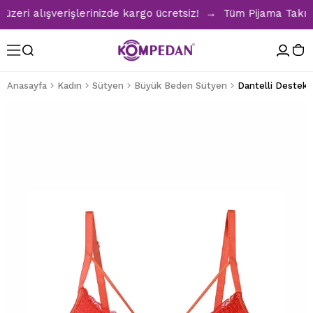
ri alışverişlerinizde kargo ücretsiz! → Tüm Pijama Takımlar
Anasayfa
Kadın
Sütyen
Büyük Beden Sütyen
Dantelli Destekli