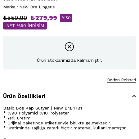
Marka
:
New Bra Lingerie
₺559,99
₺279,99
%
50
NET %50 İNDİRİM
İndirim
Ürün stoklarımızda kalmamıştır.
Beden Rehberi
Ürün Özellikleri
Basic Boş Kap Sütyen | New Bra 1781
* %90 Polyamid %10 Polyester
* Yerli üretim.
* Orijinal paketinde etiketleriyle birlikte gelmektedir.
* Üretiminde sağlığa zararlı hiçbir materyal kullanılmamıştır.