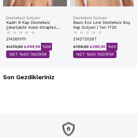
Desteksiz Sütyen
Desteksiz Sütyen
Kadın B Kap Desteksiz
Basic Eco Line Desteksiz Boş
Çıkarılabilir Askılı Straplez
Kap Sütyen | Ten 1720
★
★
★
★
★
★
★
★
★
★
Basic Sütyen | Ekru 7050
2142651111
2142720267
₺1.179,99
₺499,99
%58
₺759,99
₺380,00
%50
NET %50 İNDİRİM
NET %50 İNDİRİM
Son Gezdikleriniz