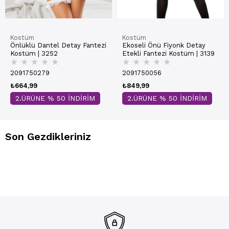
Kostüm
Kostüm
Önlüklü Dantel Detay Fantezi
Ekoseli Önü Fiyonk Detay
Kostüm | 3252
Etekli Fantezi Kostüm | 3139
★
★
★
★
★
★
★
★
★
★
2091750279
2091750056
₺664,99
₺849,99
2.ÜRÜNE % 50 İNDİRİM
2.ÜRÜNE % 50 İNDİRİM
Son Gezdikleriniz