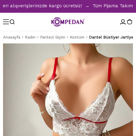
alışverişlerinizde kargo ücretsiz! → Tüm Pijama Takımlarınd
Anasayfa
Kadın
Fantezi Giyim
Kostüm
Dantel Büstiyer Jartiye