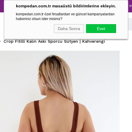
Tüm Pijama Takımlarında %30 İndirim → 1500 TL ve üzeri al
kompedan.com.tr masaüstü bildirimlerine ekleyin.
kompedan.com.tr özel fırsatlardan ve güncel kampanyalardan
haberiniz olsun ister misiniz?
Daha Sonra
Evet
Crop Fitilli Kalın Askı Sporcu Sütyen | Kahverengi