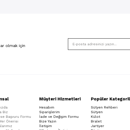
ar olmak için
msal
Müşteri Hizmetleri
Popüler Kategoril
ızda
Hesabım
Sütyen Rehberi
a Biz
Siparişlerim
Sütyen
ise Başvuru Formu
İade ve Değişim Formu
Külot
 Yer Önerisi
Bize Yazın
Bralet
larımız
İletişim
Jartiyer