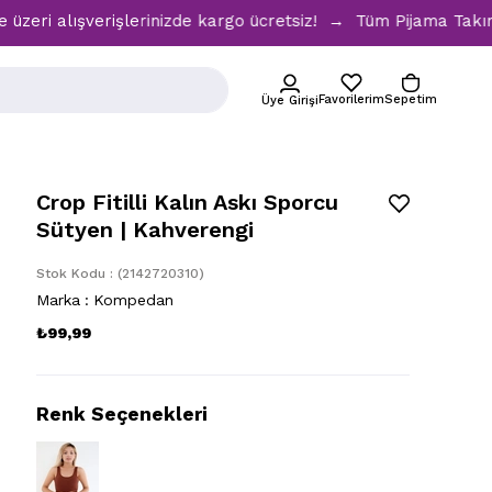
ışverişlerinizde kargo ücretsiz! → Tüm Pijama Takımlarında 
Favorilerim
Sepetim
Üye Girişi
Crop Fitilli Kalın Askı Sporcu
Sütyen | Kahverengi
Stok Kodu
(2142720310)
Marka
:
Kompedan
₺99,99
Renk Seçenekleri