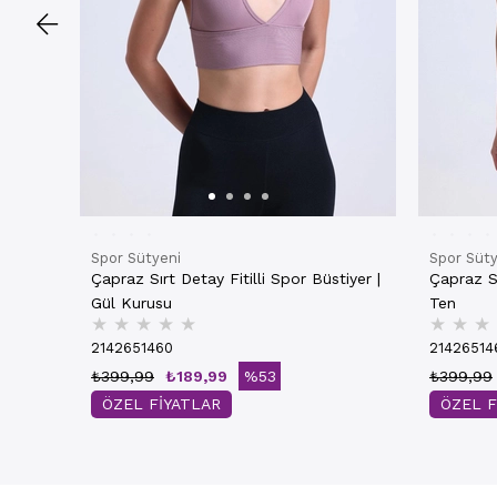
Spor Sütyeni
Spor Süty
Çapraz Sırt Detay Fitilli Spor Büstiyer |
Çapraz Sı
Gül Kurusu
Ten
★
★
★
★
★
★
★
★
2142651460
21426514
₺399,99
₺189,99
%53
₺399,99
ÖZEL FİYATLAR
ÖZEL F