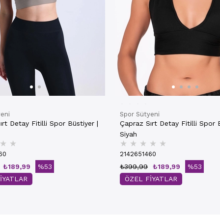
eni
Spor Sütyeni
rt Detay Fitilli Spor Büstiyer |
Çapraz Sırt Detay Fitilli Spor B
Siyah
★
★
★
★
★
★
★
60
2142651460
₺189,99
%53
₺399,99
₺189,99
%53
İYATLAR
ÖZEL FİYATLAR