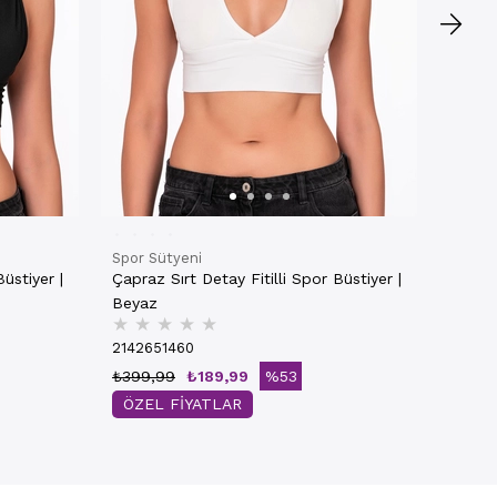
Spor Sütyeni
üstiyer |
Çapraz Sırt Detay Fitilli Spor Büstiyer |
Beyaz
★
★
★
★
★
2142651460
₺399,99
₺189,99
%53
ÖZEL FİYATLAR