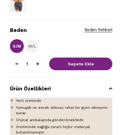
Beden
Beden Rehberi
S/M
M/L
Ürün Özellikleri
Yerli üretimdir
Yumuşak ve esnek dokusu rahat bir giyim deneyimi
sunar.
Orijinal ambalajında gönderilmektedir.
Üretiminde sağlığa zararlı hiçbir materyal
kullanılmamıştır.