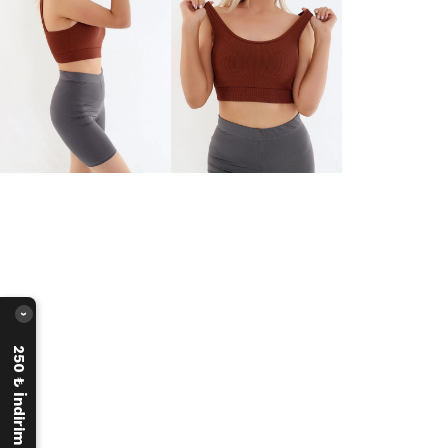
›
250 ₺ İndirim Fırsatı