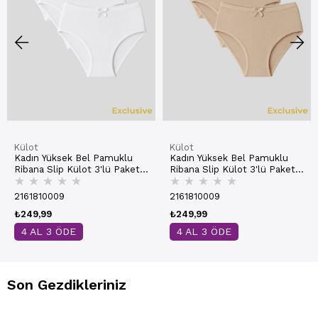
Külot
Külot
Kadın Yüksek Bel Pamuklu
Kadın Yüksek Bel Pamuklu
Ribana Slip Külot 3'lü Paket
Ribana Slip Külot 3'lü Paket
★
★
★
★
★
★
★
★
★
★
– Esnek & Rahat | Beyaz
– Esnek & Rahat | Ten K0305
K0305
2161810009
2161810009
₺249,99
₺249,99
4 AL 3 ÖDE
4 AL 3 ÖDE
Son Gezdikleriniz