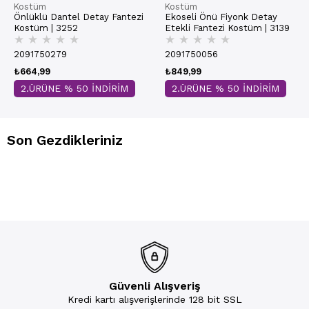
Kostüm
Kostüm
Önlüklü Dantel Detay Fantezi
Ekoseli Önü Fiyonk Detay
Kostüm | 3252
Etekli Fantezi Kostüm | 3139
★
★
★
★
★
★
★
★
★
★
2091750279
2091750056
₺664,99
₺849,99
2.ÜRÜNE % 50 İNDİRİM
2.ÜRÜNE % 50 İNDİRİM
Son Gezdikleriniz
Güvenli Alışveriş
Kredi kartı alışverişlerinde 128 bit SSL