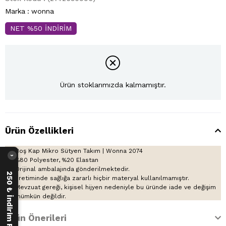
Marka
:
wonna
NET %50 İNDİRİM
Ürün stoklarımızda kalmamıştır.
Ürün Özellikleri
Boş Kap Mikro Sütyen Takım | Wonna 2074
›
%80 Polyester, %20 Elastan
Orijinal ambalajında gönderilmektedir.
250 ₺ İndirim Fırsatı
üretiminde sağlığa zararlı hiçbir materyal kullanılmamıştır.
Mevzuat gereği, kişisel hijyen nedeniyle bu üründe iade ve değişim
mümkün değildir.
Ürün Önerileri