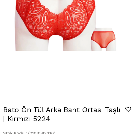
Bato Ön Tül Arka Bant Ortası Taşlı
| Kırmızı 5224
Stok Kodu
(2103582316)