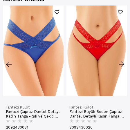
Fantezi Külot
Fantezi Külot
Fantezi Çapraz Dantel Detaylı
Fantezi Büyük Beden Çapraz
Kadın Tanga - Şık ve Çekici
Dantel Detaylı Kadın Tanga -
★
★
★
★
★
★
★
★
★
★
Tasarım | 9153-2
Şık ve Rahat Tasarım | 9154-1
2092430031
2092430026