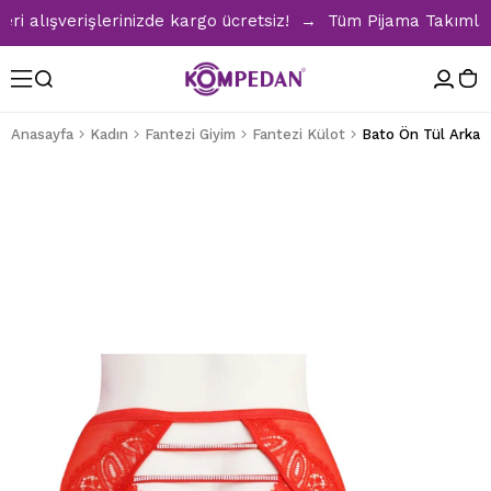
alışverişlerinizde kargo ücretsiz! → Tüm Pijama Takımlarınd
Anasayfa
Kadın
Fantezi Giyim
Fantezi Külot
Bato Ön Tül Arka B