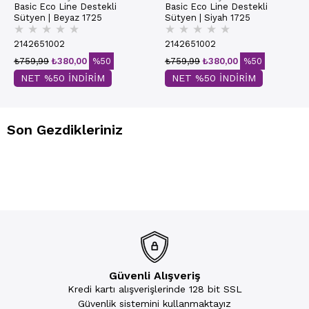
Basic Eco Line Destekli
Basic Eco Line Destekli
Sütyen | Beyaz 1725
Sütyen | Siyah 1725
★
★
★
★
★
★
★
★
★
★
2142651002
2142651002
₺759,99
₺380,00
%50
₺759,99
₺380,00
%50
NET %50 İNDİRİM
NET %50 İNDİRİM
Son Gezdikleriniz
Güvenli Alışveriş
Kredi kartı alışverişlerinde 128 bit SSL
Güvenlik sistemini kullanmaktayız