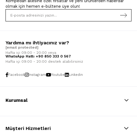
Kompedan ailesine özel fırsatlar ve yeni ürünlerden haberdar
olmak için
hemen e-bültene üye olun!
Yardıma mı ihtiyacınız var?
[email protected]
Hafta içi 09:00 - 20:00 veya
WhatsApp Hattı +90 850 333 0 567
Hafta içi 09:00 - 20:00 destek alabilirsiniz
Facebook
Instagram
Youtube
Linkedin
Kurumsal
Müşteri Hizmetleri