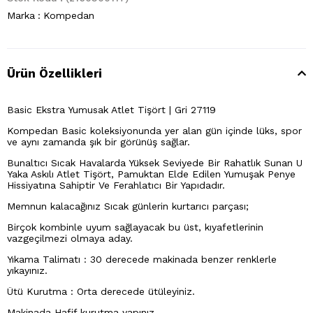
Marka
:
Kompedan
Ürün Özellikleri
Basic Ekstra Yumusak Atlet Tişört | Gri 27119
Kompedan Basic koleksiyonunda yer alan gün içinde lüks, spor
ve aynı zamanda şık bir görünüş sağlar.
Bunaltıcı Sıcak Havalarda Yüksek Seviyede Bir Rahatlık Sunan U
Yaka Askılı Atlet Tişört, Pamuktan Elde Edilen Yumuşak Penye
Hissiyatına Sahiptir Ve Ferahlatıcı Bir Yapıdadır.
Memnun kalacağınız Sıcak günlerin kurtarıcı parçası;
Birçok kombinle uyum sağlayacak bu üst, kıyafetlerinin
vazgeçilmezi olmaya aday.
Yıkama Talimatı : 30 derecede makinada benzer renklerle
yıkayınız.
Ütü Kurutma : Orta derecede ütüleyiniz.
Makinada Hafif kurutma yapınız.