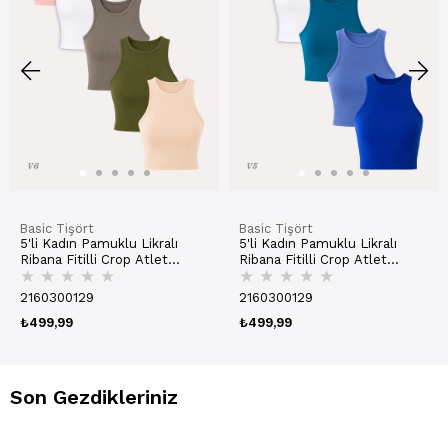
Basic Tişört
Basic Tişört
5'li Kadın Pamuklu Likralı
5'li Kadın Pamuklu Likralı
Ribana Fitilli Crop Atlet
Ribana Fitilli Crop Atlet
★
★
★
★
★
★
★
★
★
★
Tişört | 27120
Tişört | 27120
2160300129
2160300129
₺499,99
₺499,99
Son Gezdikleriniz