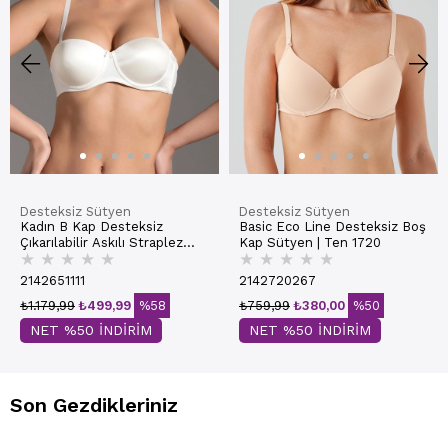
Desteksiz Sütyen
Desteksiz Sütyen
Kadın B Kap Desteksiz
Basic Eco Line Desteksiz Boş
Çıkarılabilir Askılı Straplez
Kap Sütyen | Ten 1720
★
★
★
★
★
★
★
★
★
★
Basic Sütyen | Ekru 7050
2142651111
2142720267
₺1.179,99
₺499,99
%58
₺759,99
₺380,00
%50
NET %50 İNDİRİM
NET %50 İNDİRİM
Son Gezdikleriniz