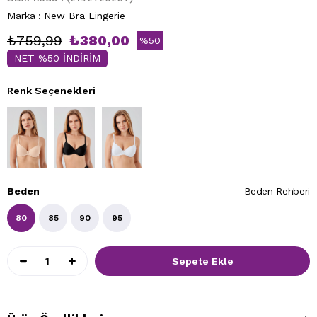
Marka
:
New Bra Lingerie
₺759,99
₺380,00
%
50
NET %50 İNDİRİM
İndirim
Renk Seçenekleri
Beden
Beden Rehberi
80
85
90
95