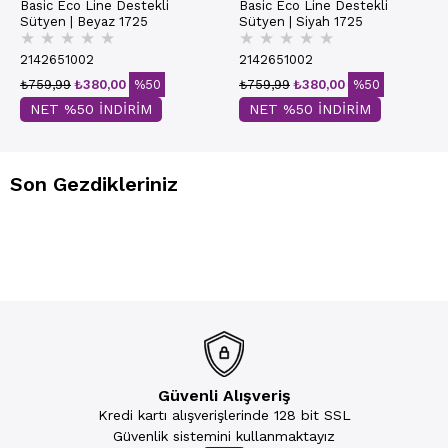
Basic Eco Line Destekli
Basic Eco Line Destekli
Sütyen | Beyaz 1725
Sütyen | Siyah 1725
★
★
★
★
★
★
★
★
★
★
2142651002
2142651002
₺759,99
₺380,00
%50
₺759,99
₺380,00
%50
NET %50 İNDİRİM
NET %50 İNDİRİM
Son Gezdikleriniz
Güvenli Alışveriş
Kredi kartı alışverişlerinde 128 bit SSL
Güvenlik sistemini kullanmaktayız