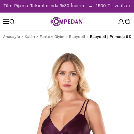
üm Pijama Takımlarında %30 İndirim → 1500 TL ve üzeri alışv
Anasayfa
Kadın
Fantezi Giyim
Babydoll
Babydoll | Primoda 912