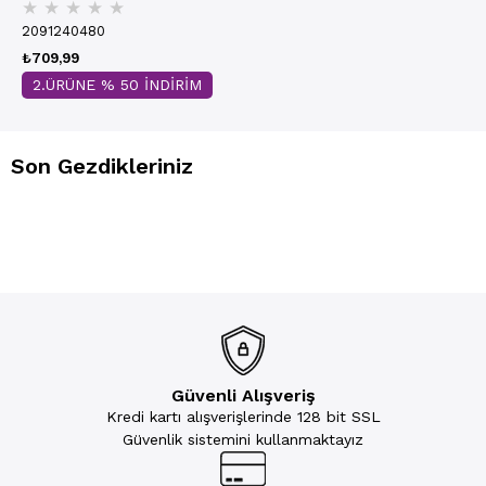
★
★
★
★
★
Siyah 3803
2091240480
₺709,99
2.ÜRÜNE % 50 İNDİRİM
Son Gezdikleriniz
Güvenli Alışveriş
Kredi kartı alışverişlerinde 128 bit SSL
Güvenlik sistemini kullanmaktayız