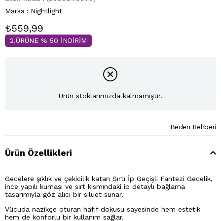
Marka
:
Nightlight
₺559,99
2.ÜRÜNE % 50 İNDİRİM
Ürün stoklarımızda kalmamıştır.
Beden Rehberi
Ürün Özellikleri
Gecel
ere şıklık ve çekicilik katan Sırtı İp Geçişli Fantezi Gecelik,
ince yapılı kumaşı ve sırt kısmındaki ip deta
ylı bağlama
tasarımıyla göz alıcı bir siluet sunar.
Vücuda nazikçe oturan hafif dokusu sayesinde hem estetik
hem de konforlu bir kullanım sağlar.