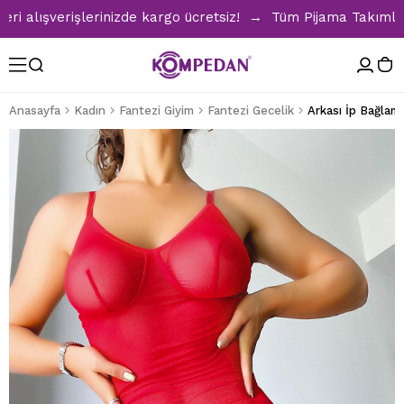
lışverişlerinizde kargo ücretsiz! → Tüm Pijama Takımlarında
Anasayfa
Kadın
Fantezi Giyim
Fantezi Gecelik