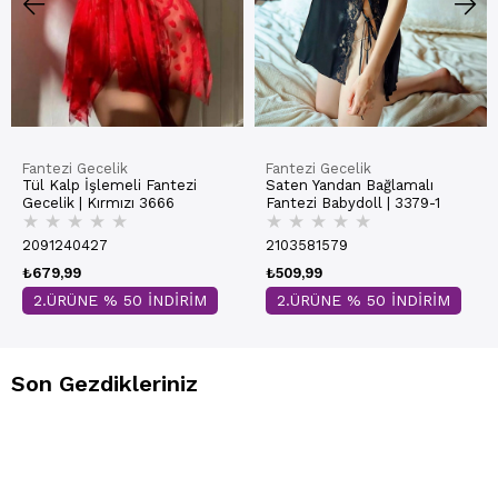
Fantezi Gecelik
Fantezi Gecelik
Tül Kalp İşlemeli Fantezi
Saten Yandan Bağlamalı
Gecelik | Kırmızı 3666
Fantezi Babydoll | 3379-1
★
★
★
★
★
★
★
★
★
★
2091240427
2103581579
₺679,99
₺509,99
2.ÜRÜNE % 50 İNDİRİM
2.ÜRÜNE % 50 İNDİRİM
Son Gezdikleriniz