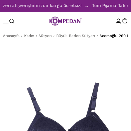
ri alışverişlerinizde kargo ücretsiz! → Tüm Pijama Takımlar
Anasayfa
Kadın
Sütyen
Büyük Beden Sütyen
Acemoğlu 289 Ba