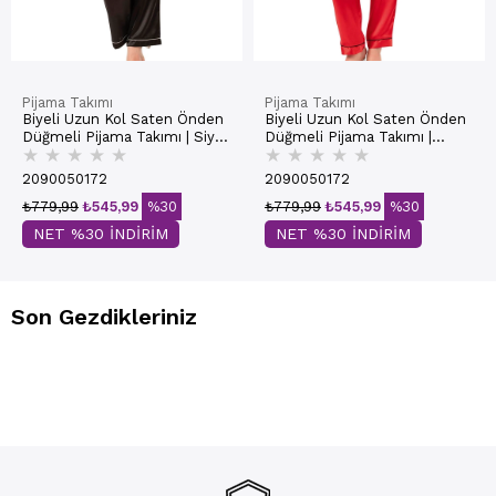
Pijama Takımı
Pijama Takımı
Biyeli Uzun Kol Saten Önden
Biyeli Uzun Kol Saten Önden
Düğmeli Pijama Takımı | Siyah
Düğmeli Pijama Takımı |
★
★
★
★
★
★
★
★
★
★
7647
Kırmızı 7647
2090050172
2090050172
₺779,99
₺545,99
%30
₺779,99
₺545,99
%30
NET %30 İNDİRİM
NET %30 İNDİRİM
Son Gezdikleriniz