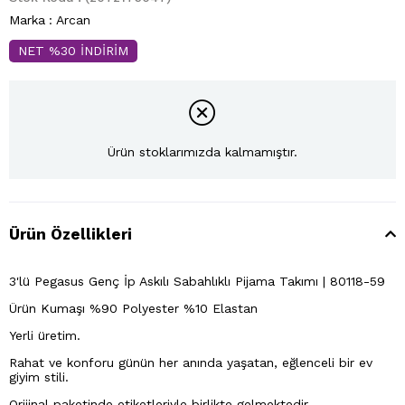
Marka
:
Arcan
NET %30 İNDİRİM
Ürün stoklarımızda kalmamıştır.
Ürün Özellikleri
3'lü Pegasus Genç İp Askılı Sabahlıklı Pijama Takımı | 80118-59
Ürün Kumaşı %90 Polyester %10 Elastan
Yerli üretim.
Rahat ve konforu günün her anında yaşatan, eğlenceli bir ev
giyim stili.
Orijinal paketinde etiketleriyle birlikte gelmektedir.