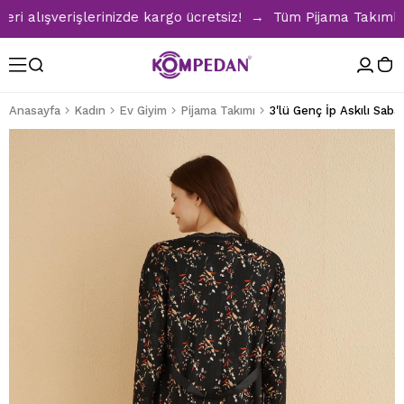
alışverişlerinizde kargo ücretsiz! → Tüm Pijama Takımlarınd
Anasayfa
Kadın
Ev Giyim
Pijama Takımı