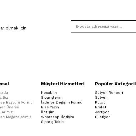
ar olmak için
msal
Müşteri Hizmetleri
Popüler Kategoril
ızda
Hesabım
Sütyen Rehberi
a Biz
Siparişlerim
Sütyen
ise Başvuru Formu
İade ve Değişim Formu
Külot
 Yer Önerisi
Bize Yazın
Bralet
larımız
İletişim
Jartiyer
ise Mağazalarımız
Whatsapp İletişim
Büstiyer
Sipariş Takibi