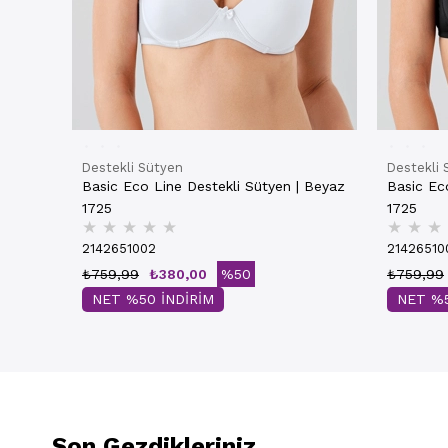
Destekli Sütyen
Destekli 
Basic Eco Line Destekli Sütyen | Beyaz
Basic Eco
1725
1725
★
★
★
★
★
★
★
★
2142651002
21426510
₺759,99
₺380,00
%50
₺759,99
NET %50 İNDİRİM
NET %5
Son Gezdikleriniz