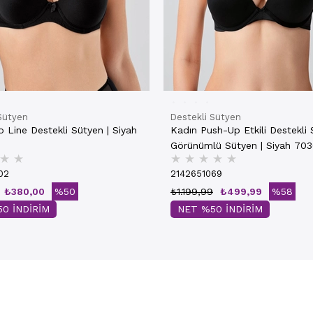
Sütyen
Destekli Sütyen
 Line Destekli Sütyen | Siyah
Kadın Push-Up Etkili Destekli
Görünümlü Sütyen | Siyah 70
★
★
★
★
★
★
★
02
2142651069
₺380,00
%50
₺1.199,99
₺499,99
%58
0 İNDİRİM
NET %50 İNDİRİM