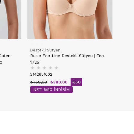
Destekli Sütyen
 Saten
Basic Eco Line Destekli Sütyen | Ten
30
1725
★
★
★
★
★
2142651002
₺759,99
₺380,00
%50
NET %50 İNDİRİM