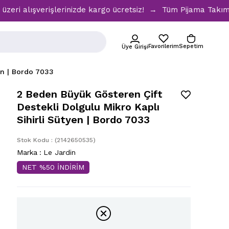
ışverişlerinizde kargo ücretsiz! → Tüm Pijama Takımlarında 
Favorilerim
Sepetim
Üye Girişi
en | Bordo 7033
2 Beden Büyük Gösteren Çift
Destekli Dolgulu Mikro Kaplı
Sihirli Sütyen | Bordo 7033
Stok Kodu
(2142650535)
Marka
:
Le Jardin
NET %50 İNDİRİM