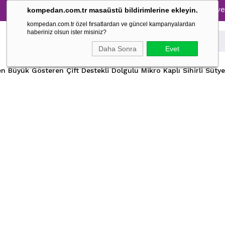
Tüm Pijama Takımlarında %30 İndirim → 1500 TL ve üzeri al
kompedan.com.tr masaüstü bildirimlerine ekleyin.
kompedan.com.tr özel fırsatlardan ve güncel kampanyalardan
haberiniz olsun ister misiniz?
Daha Sonra
Evet
n Büyük Gösteren Çift Destekli Dolgulu Mikro Kaplı Sihirli Süty