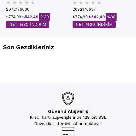
★
★
★
★
★
★
★
★
★
★
30102-1167
2072176636
2072176637
₺774,99
₺542,49
%30
₺774,99
₺542,49
%30
NET %30 İNDİRİM
NET %30 İNDİRİM
Son Gezdikleriniz
Güvenli Alışveriş
Kredi kartı alışverişlerinde 128 bit SSL
Güvenlik sistemini kullanmaktayız