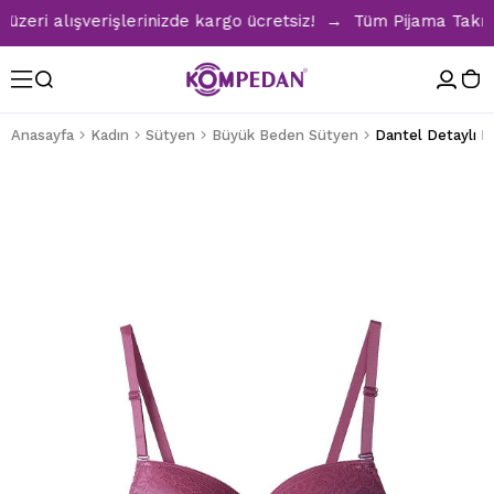
ri alışverişlerinizde kargo ücretsiz! → Tüm Pijama Takımla
Anasayfa
Kadın
Sütyen
Büyük Beden Sütyen
Dantel Detaylı D