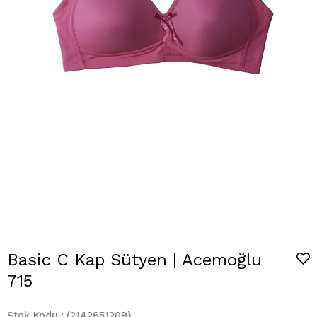
Basic C Kap Sütyen | Acemoğlu
715
Stok Kodu
(2142651209)