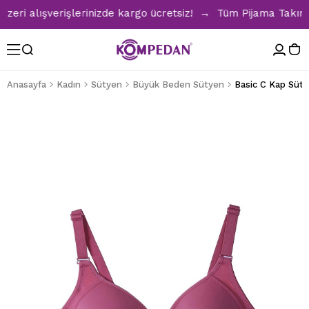
ri alışverişlerinizde kargo ücretsiz! → Tüm Pijama Takımlar
Anasayfa
Kadın
Sütyen
Büyük Beden Sütyen
Basic C Kap Süty