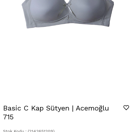
Basic C Kap Sütyen | Acemoğlu
715
Stok Kodu
(2142651209)