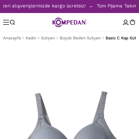
i alışverişlerinizde kargo ücretsiz! → Tüm Pijama Takımları
Anasayfa
Kadın
Sütyen
Büyük Beden Sütyen
Basic C Kap Süty