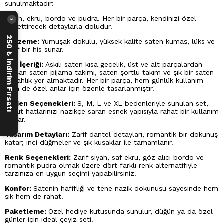
sunulmaktadır:
Siyah, ekru, bordo ve pudra. Her bir parça, kendinizi özel
›
hissettirecek detaylarla doludur.
250 ₺ İndirim Fırsatı
Malzeme:
Yumuşak dokulu, yüksek kalite saten kumaş, lüks ve
zarif bir his sunar.
Set İçeriği:
Askılı saten kısa gecelik, üst ve alt parçalardan
oluşan saten pijama takımı, saten şortlu takım ve şık bir saten
sabahlık yer almaktadır. Her bir parça, hem günlük kullanım
hem de özel anlar için özenle tasarlanmıştır.
Beden Seçenekleri:
S, M, L ve XL bedenleriyle sunulan set,
vücut hatlarınızı nazikçe saran esnek yapısıyla rahat bir kullanım
sağlar.
Tasarım Detayları:
Zarif dantel detayları, romantik bir dokunuş
katar; inci düğmeler ve şık kuşaklar ile tamamlanır.
Renk Seçenekleri:
Zarif siyah, saf ekru, göz alıcı bordo ve
romantik pudra olmak üzere dört farklı renk alternatifiyle
tarzınıza en uygun seçimi yapabilirsiniz.
Konfor:
Satenin hafifliği ve tene nazik dokunuşu sayesinde hem
şık hem de rahat.
Paketleme:
Özel hediye kutusunda sunulur, düğün ya da özel
günler için ideal çeyiz seti.