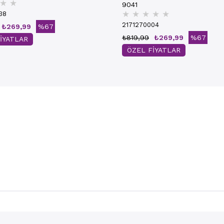
★
★
9041
★
★
★
★
★
38
2171270004
₺269,99
%67
₺819,99
₺269,99
%67
İYATLAR
ÖZEL FİYATLAR