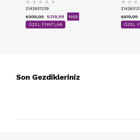
★
★
★
★
★
★
★
★
2142651339
21426513
₺999,99
₺319,99
%68
₺819,99
ÖZEL FİYATLAR
ÖZEL F
Son Gezdikleriniz