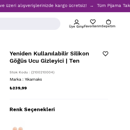
 alışverişlerinizde kargo ücretsiz! → Tüm Pijama Takımların
Favorilerim
Sepetim
Üye Girişi
Yeniden Kullanılabilir Silikon
Göğüs Ucu Gizleyici | Ten
Stok Kodu
(2100210004)
Marka
:
Yıkamaks
₺239,99
Renk Seçenekleri