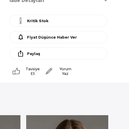
İade Detayları
Kritik Stok
Fiyat Düşünce Haber Ver
Paylaş
Tavsiye
Yorum
Et
Yaz