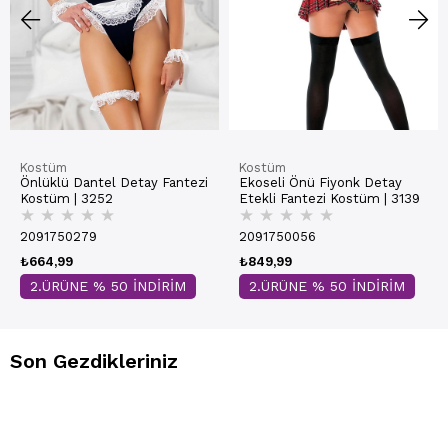
Kostüm
Kostüm
Önlüklü Dantel Detay Fantezi
Ekoseli Önü Fiyonk Detay
Kostüm | 3252
Etekli Fantezi Kostüm | 3139
★
★
★
★
★
★
★
★
★
★
2091750279
2091750056
₺664,99
₺849,99
2.ÜRÜNE % 50 İNDİRİM
2.ÜRÜNE % 50 İNDİRİM
Son Gezdikleriniz