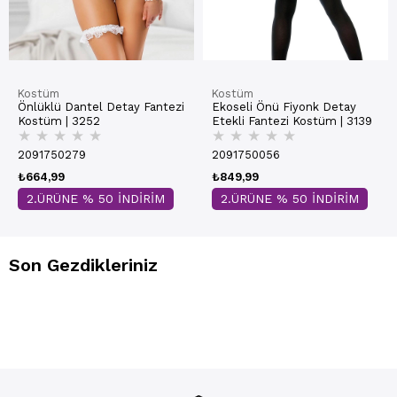
Kostüm
Kostüm
Önlüklü Dantel Detay Fantezi
Ekoseli Önü Fiyonk Detay
Kostüm | 3252
Etekli Fantezi Kostüm | 3139
★
★
★
★
★
★
★
★
★
★
2091750279
2091750056
₺664,99
₺849,99
2.ÜRÜNE % 50 İNDİRİM
2.ÜRÜNE % 50 İNDİRİM
Son Gezdikleriniz