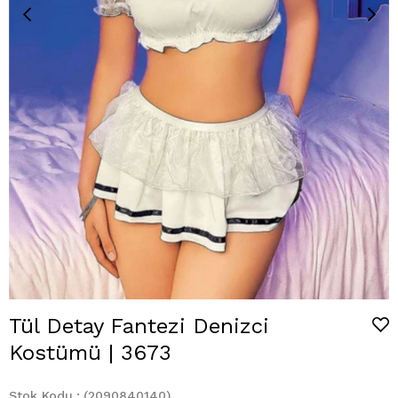
Tül Detay Fantezi Denizci
Kostümü | 3673
Stok Kodu
(2090840140)