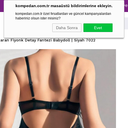
Tüm Pijama Takımlarında %30 İndirim → 1500 TL ve üzeri al
kompedan.com.tr masaüstü bildirimlerine ekleyin.
kompedan.com.tr özel fırsatlardan ve güncel kampanyalardan
haberiniz olsun ister misiniz?
Daha Sonra
Evet
aran Fiyonk Detay Fantezi Babydoll | Siyah 7022