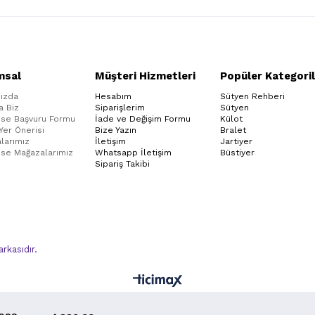
msal
Müşteri Hizmetleri
Popüler Kategoril
ızda
Hesabım
Sütyen Rehberi
a Biz
Siparişlerim
Sütyen
ise Başvuru Formu
İade ve Değişim Formu
Külot
 Yer Önerisi
Bize Yazın
Bralet
larımız
İletişim
Jartiyer
ise Mağazalarımız
Whatsapp İletişim
Büstiyer
Sipariş Takibi
kasıdır.