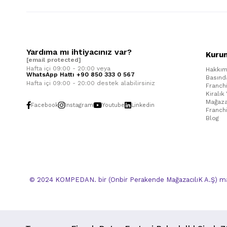
Yardıma mı ihtiyacınız var?
Kuru
[email protected]
Hafta içi 09:00 - 20:00 veya
Hakkım
WhatsApp Hattı +90 850 333 0 567
Basınd
Hafta içi 09:00 - 20:00 destek alabilirsiniz
Franch
Kiralık
Mağaza
Facebook
Instagram
Youtube
Linkedin
Franch
Blog
© 2024 KOMPEDAN. bir (Onbir Perakende MağazacılıK A.Ş) mar