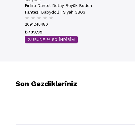
Fırfırlı Dantel Detay Büyük Beden
Fantezi Babydoll | Siyah 3803
★
★
★
★
★
2091240480
₺709,99
2.ÜRÜNE % 50 İNDİRİM
Son Gezdikleriniz