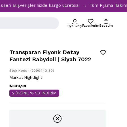
ışverişlerinizde kargo ücretsiz! → Tüm Pijama Takımlarında 
Favorilerim
Sepetim
Üye Girişi
Transparan Fiyonk Detay
Fantezi Babydoll | Siyah 7022
Stok Kodu
(2090440130)
Marka
:
Nightlight
₺339,99
2.ÜRÜNE % 50 İNDİRİM