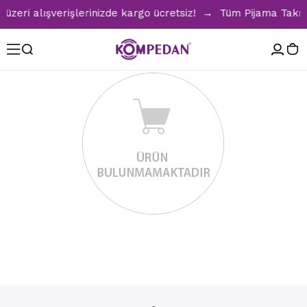
eri alışverişlerinizde kargo ücretsiz! → Tüm Pijama Takıml