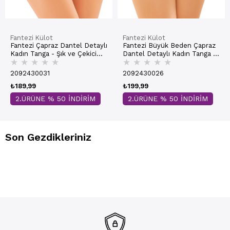
Fantezi Külot
Fantezi Külot
Fantezi Çapraz Dantel Detaylı
Fantezi Büyük Beden Çapraz
Kadın Tanga - Şık ve Çekici
Dantel Detaylı Kadın Tanga -
★
★
★
★
★
★
★
★
★
★
Tasarım | 9153-2
Şık ve Rahat Tasarım | 9154-1
2092430031
2092430026
₺189,99
₺199,99
2.ÜRÜNE % 50 İNDİRİM
2.ÜRÜNE % 50 İNDİRİM
Son Gezdikleriniz