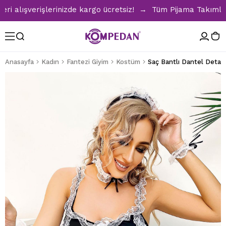
lışverişlerinizde kargo ücretsiz! → Tüm Pijama Takımlarınd
Anasayfa
Kadın
Fantezi Giyim
Kostüm
Saç Bantlı Dantel Detay