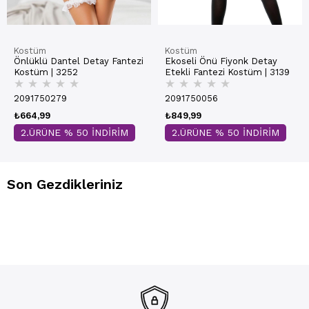
Kostüm
Kostüm
Önlüklü Dantel Detay Fantezi
Ekoseli Önü Fiyonk Detay
Kostüm | 3252
Etekli Fantezi Kostüm | 3139
★
★
★
★
★
★
★
★
★
★
2091750279
2091750056
₺664,99
₺849,99
2.ÜRÜNE % 50 İNDİRİM
2.ÜRÜNE % 50 İNDİRİM
Son Gezdikleriniz