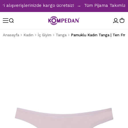
alışverişlerinizde kargo ücretsiz! → Tüm Pijama Takımlarınd
Anasayfa
Kadın
İç Giyim
Tanga
Pamuklu Kadın Tanga | Ten Fml