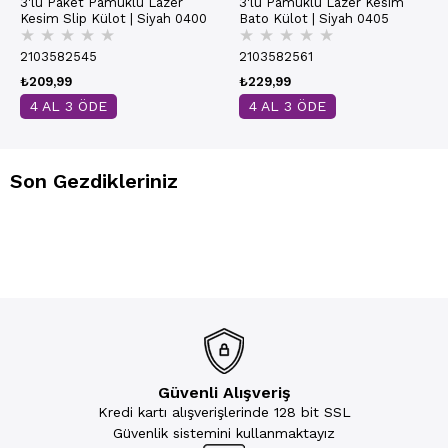
3'lü Paket Pamuklu Lazer
3'lü Pamuklu Lazer Kesim
Kesim Slip Külot | Siyah 0400
Bato Külot | Siyah 0405
★
★
★
★
★
★
★
★
★
★
2103582545
2103582561
₺209,99
₺229,99
4 AL 3 ÖDE
4 AL 3 ÖDE
Son Gezdikleriniz
Güvenli Alışveriş
Kredi kartı alışverişlerinde 128 bit SSL
Güvenlik sistemini kullanmaktayız