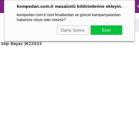
Tüm Pijama Takımlarında %30 İndirim → 1500 TL ve üzeri a
kompedan.com.tr masaüstü bildirimlerine ekleyin.
kompedan.com.tr özel fırsatlardan ve güncel kampanyalardan
haberiniz olsun ister misiniz?
Daha Sonra
Evet
Slip Beyaz |K23533