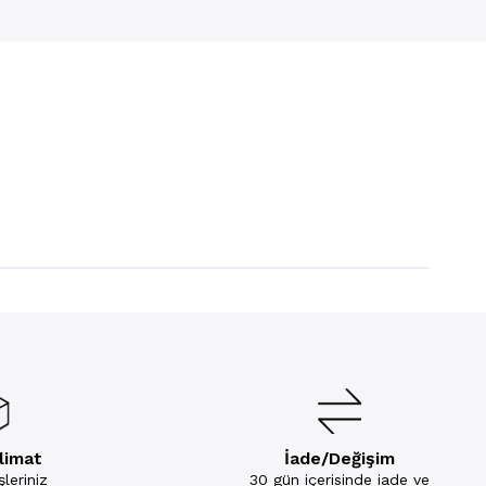
slimat
İade/Değişim
leriniz
30 gün içerisinde iade ve