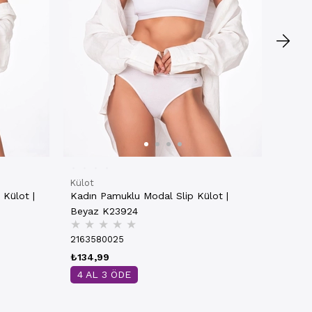
4 AL
Külot
 Külot |
Kadın Pamuklu Modal Slip Külot |
Beyaz K23924
★
★
★
★
★
2163580025
₺134,99
4 AL 3 ÖDE