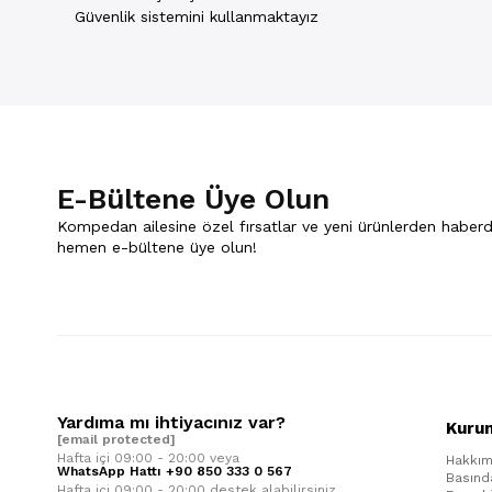
Güvenlik sistemini kullanmaktayız
E-Bültene Üye Olun
Kompedan ailesine özel fırsatlar ve yeni ürünlerden haberd
hemen e-bültene üye olun!
Yardıma mı ihtiyacınız var?
Kuru
[email protected]
Hafta içi 09:00 - 20:00 veya
Hakkım
WhatsApp Hattı +90 850 333 0 567
Basınd
Hafta içi 09:00 - 20:00 destek alabilirsiniz