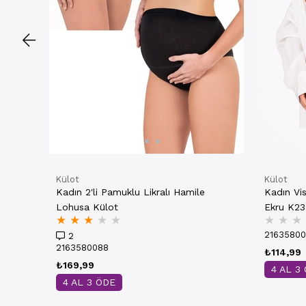
Külot
Külot
Kadın 2'li Pamuklu Likralı Hamile
Kadın Vi
Lohusa Külot
Ekru K2
★
★
★
★
★
★
★
★
2163580
2
2163580088
₺114,99
₺169,99
4 AL 3
4 AL 3 ÖDE