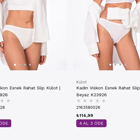
Külot
skon Esnek Rahat Slip Külot |
Kadın Viskon Esnek Rahat Slip
3926
Beyaz K23926
★
★
★
★
★
★
★
026
2163580026
₺114,99
 ÖDE
4 AL 3 ÖDE