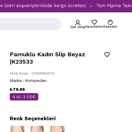
lışverişlerinizde kargo ücretsiz! → Tüm Pijama Takımlarınd
Favorilerim
Sepetim
Üye Girişi
Pamuklu Kadın Slip Beyaz
|K23533
Stok Kodu
(2163580021)
Marka
:
Kompedan
₺79,99
4 AL 3 ÖDE
Renk Seçenekleri