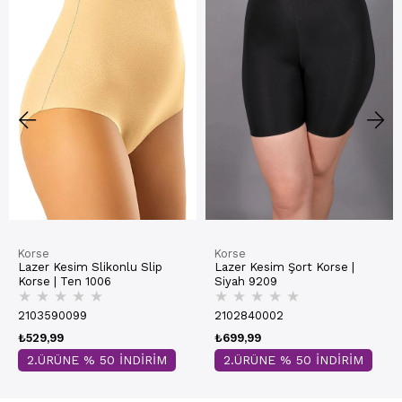
Korse
Korse
Lazer Kesim Slikonlu Slip
Lazer Kesim Şort Korse |
Korse | Ten 1006
Siyah 9209
★
★
★
★
★
★
★
★
★
★
2103590099
2102840002
₺529,99
₺699,99
2.ÜRÜNE % 50 İNDİRİM
2.ÜRÜNE % 50 İNDİRİM