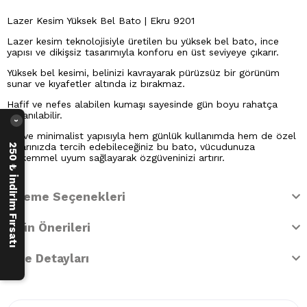
Lazer Kesim Yüksek Bel Bato | Ekru 9201
Lazer kesim teknolojisiyle üretilen bu yüksek bel bato, ince
yapısı ve dikişsiz tasarımıyla konforu en üst seviyeye çıkarır.
Yüksek bel kesimi, belinizi kavrayarak pürüzsüz bir görünüm
sunar ve kıyafetler altında iz bırakmaz.
Hafif ve nefes alabilen kumaşı sayesinde gün boyu rahatça
kullanılabilir.
›
Şık ve minimalist yapısıyla hem günlük kullanımda hem de özel
anlarınızda tercih edebileceğiniz bu bato, vücudunuza
250 ₺ İndirim Fırsatı
mükemmel uyum sağlayarak özgüveninizi artırır.
Ödeme Seçenekleri
Ürün Önerileri
İade Detayları