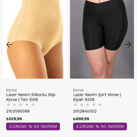
Korse
Korse
Lazer Kesim Slikonlu Slip
Lazer Kesim Şort Korse |
Korse | Ten 1006
Siyah 9209
★
★
★
★
★
★
★
★
★
★
2103590099
2102840002
₺529,99
₺699,99
2.ÜRÜNE % 50 İNDİRİM
2.ÜRÜNE % 50 İNDİRİM