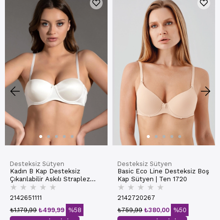
Desteksiz Sütyen
Desteksiz Sütyen
Kadın B Kap Desteksiz
Basic Eco Line Desteksiz Boş
Çıkarılabilir Askılı Straplez
Kap Sütyen | Ten 1720
★
★
★
★
★
★
★
★
★
★
Basic Sütyen | Ekru 7050
2142651111
2142720267
₺1.179,99
₺499,99
%58
₺759,99
₺380,00
%50