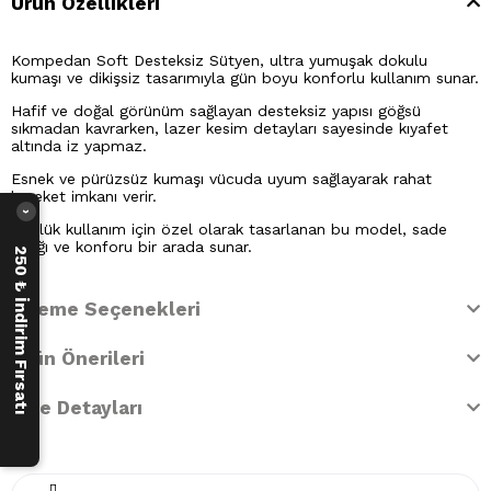
Ürün Özellikleri
Kompedan Soft Desteksiz Sütyen, ultra yumuşak dokulu
kumaşı ve dikişsiz tasarımıyla gün boyu konforlu kullanım sunar.
Hafif ve doğal görünüm sağlayan desteksiz yapısı göğsü
sıkmadan kavrarken, lazer kesim detayları sayesinde kıyafet
altında iz yapmaz.
Esnek ve pürüzsüz kumaşı vücuda uyum sağlayarak rahat
hareket imkanı verir.
›
Günlük kullanım için özel olarak tasarlanan bu model, sade
şıklığı ve konforu bir arada sunar.
250 ₺ İndirim Fırsatı
Ödeme Seçenekleri
Ürün Önerileri
İade Detayları