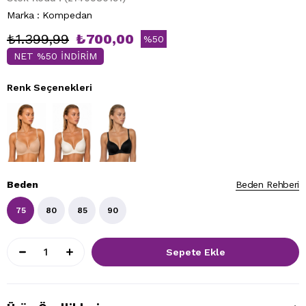
Marka
:
Kompedan
₺1.399,99
₺700,00
%
50
NET %50 İNDİRİM
İndirim
Renk Seçenekleri
Beden
Beden Rehberi
75
80
85
90