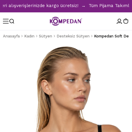
lışverişlerinizde kargo ücretsiz! → Tüm Pijama Takımlarında
Anasayfa
Kadın
Sütyen
Desteksiz Sütyen
Kompedan Soft Deste