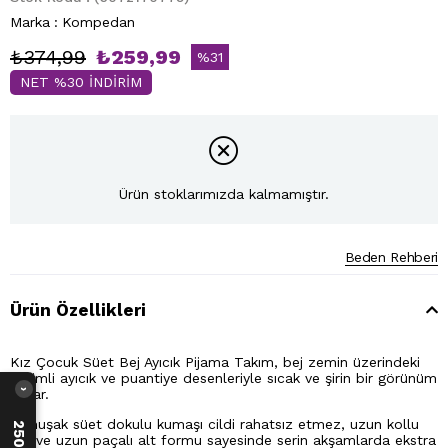
Marka
:
Kompedan
₺374,99
₺259,99
%
31
NET %30 İNDİRİM
İndirim
Ürün stoklarımızda kalmamıştır.
Beden Rehberi
Ürün Özellikleri
Kız Çocuk Süet Bej Ayıcık Pijama Takım, bej zemin üzerindeki
sevimli ayıcık ve puantiye desenleriyle sıcak ve şirin bir görünüm
sunar.
›
Yumuşak süet dokulu kumaşı cildi rahatsız etmez, uzun kollu
üst ve uzun paçalı alt formu sayesinde serin akşamlarda ekstra