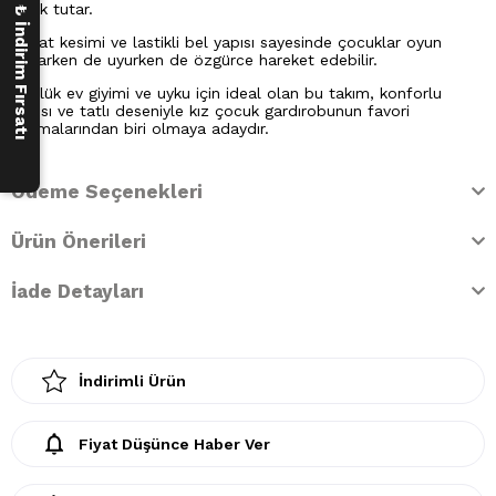
250 ₺ İndirim Fırsatı
sıcak tutar.
Rahat kesimi ve lastikli bel yapısı sayesinde çocuklar oyun
oynarken de uyurken de özgürce hareket edebilir.
Günlük ev giyimi ve uyku için ideal olan bu takım, konforlu
yapısı ve tatlı deseniyle kız çocuk gardırobunun favori
pijamalarından biri olmaya adaydır.
Ödeme Seçenekleri
Ürün Önerileri
İade Detayları
İndirimli Ürün
Fiyat Düşünce Haber Ver