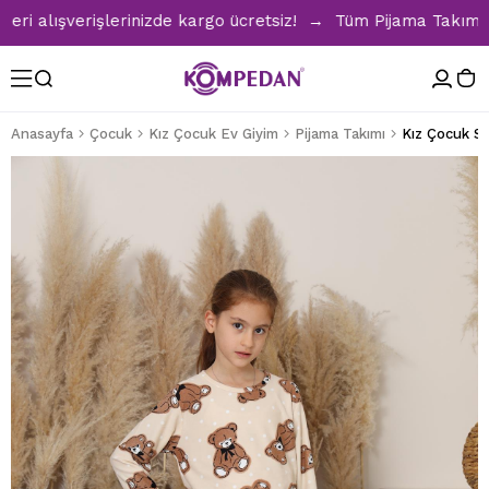
 alışverişlerinizde kargo ücretsiz! → Tüm Pijama Takımların
Anasayfa
Çocuk
Kız Çocuk Ev Giyim
Pijama Takımı
Kız Çocuk Sü