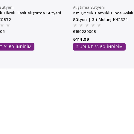
 Sütyeni
Alıştırma Sütyeni
 Likralı Taşlı Alıştırma Sütyeni
Kız Çocuk Pamuklu İnce Askılı 
K0872
Sütyeni | Gri Melanj K42324
★
★
★
★
★
★
★
005
6160230008
₺114,99
E % 50 İNDİRİM
2.ÜRÜNE % 50 İNDİRİM