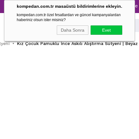
Tüm Pijama Takımlarında %30 İndirim → 1500 TL ve üzeri al
kompedan.com.tr masaüstü bildirimlerine ekleyin.
kompedan.com.tr özel fırsatlardan ve güncel kampanyalardan
haberiniz olsun ister misiniz?
Daha Sonra
Evet
tyeni
Kız Çocuk Pamuklu İnce Askılı Alıştırma Sütyeni | Beya