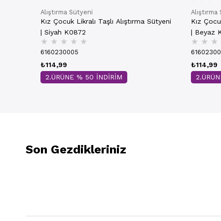
Alıştırma Sütyeni
Alıştırma
Kız Çocuk Likralı Taşlı Alıştırma Sütyeni
Kız Çocuk
| Siyah K0872
| Beyaz 
★
★
★
★
★
★
★
★
6160230005
6160230
₺114,99
₺114,99
2.ÜRÜNE % 50 İNDİRİM
2.ÜRÜN
Son Gezdikleriniz