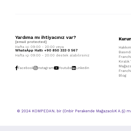
Yardıma mı ihtiyacınız var?
Kuru
[email protected]
Hafta içi 09:00 - 20:00 veya
Hakkım
WhatsApp Hattı +90 850 333 0 567
Basınd
Hafta içi 09:00 - 20:00 destek alabilirsiniz
Franch
Kiralık
Mağaza
Facebook
Instagram
Youtube
Linkedin
Franch
Blog
© 2024 KOMPEDAN. bir (Onbir Perakende MağazacılıK A.Ş) mar