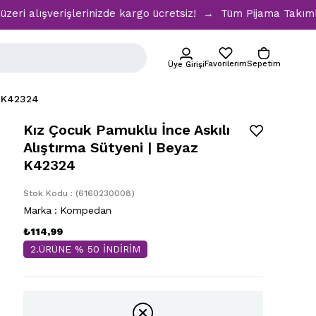
ışverişlerinizde kargo ücretsiz! → Tüm Pijama Takımlarında 
Favorilerim
Sepetim
Üye Girişi
z K42324
Kız Çocuk Pamuklu İnce Askılı
Alıştırma Sütyeni | Beyaz
K42324
Stok Kodu
(6160230008)
Marka
:
Kompedan
₺114,99
2.ÜRÜNE % 50 İNDİRİM