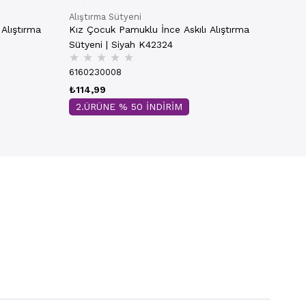
Alıştırma Sütyeni
Alıştırma
Kız Çocuk Pamuklu İnce Askılı Alıştırma
Sütyeni | Siyah K42324
★
★
★
★
★
6160230008
₺114,99
2.ÜRÜNE % 50 İNDİRİM