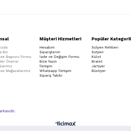
msal
Müşteri Hizmetleri
Popüler Kategoril
ızda
Hesabım
Sütyen Rehberi
a Biz
Siparişlerim
Sütyen
ise Başvuru Formu
İade ve Değişim Formu
Külot
 Yer Önerisi
Bize Yazın
Bralet
larımız
İletişim
Jartiyer
ise Mağazalarımız
Whatsapp İletişim
Büstiyer
Sipariş Takibi
kasıdır.