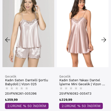
Gecelik
Gecelik
Kadın Saten Dantelli Şortlu
Kadın Saten Yakası Dantel
Babydoll | Vizon 025
İşleme Mini Gecelik | Vizon H
★
★
★
★
★
★
★
★
★
★
005
2SVFN16261-005396
2SVFN16092-005473
₺359,99
₺329,99
2.ÜRÜNE % 50 İNDİRİM
2.ÜRÜNE % 50 İNDİRİM