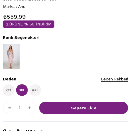
Marka
:
Ahu
₺559,99
2.ÜRÜNE % 50 İNDİRİM
Renk Seçenekleri
Beden
Beden Rehberi
2XL
3XL
4XL