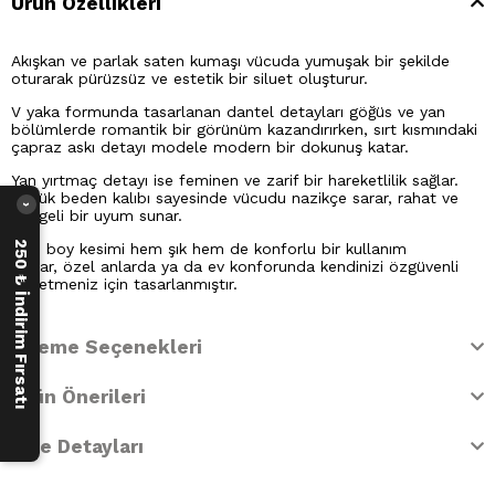
Ürün Özellikleri
Akışkan ve parlak saten kumaşı vücuda yumuşak bir şekilde
oturarak pürüzsüz ve estetik bir siluet oluşturur.
V yaka formunda tasarlanan dantel detayları göğüs ve yan
bölümlerde romantik bir görünüm kazandırırken, sırt kısmındaki
çapraz askı detayı modele modern bir dokunuş katar.
Yan yırtmaç detayı ise feminen ve zarif bir hareketlilik sağlar.
Büyük beden kalıbı sayesinde vücudu nazikçe sarar, rahat ve
›
dengeli bir uyum sunar.
250 ₺ İndirim Fırsatı
Midi boy kesimi hem şık hem de konforlu bir kullanım
sağlar, özel anlarda ya da ev konforunda kendinizi özgüvenli
hissetmeniz için tasarlanmıştır.
Ödeme Seçenekleri
Ürün Önerileri
İade Detayları