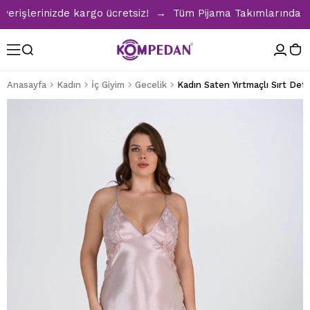
şlerinizde kargo ücretsiz! → Tüm Pijama Takımlarında %30 İ
Anasayfa
Kadın
İç Giyim
Gecelik