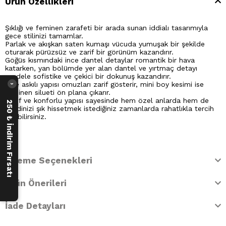
Ürün Özellikleri
Şıklığı ve feminen zarafeti bir arada sunan iddialı tasarımıyla
gece stilinizi tamamlar.
Parlak ve akışkan saten kumaşı vücuda yumuşak bir şekilde
oturarak pürüzsüz ve zarif bir görünüm kazandırır.
Göğüs kısmındaki ince dantel detaylar romantik bir hava
katarken, yan bölümde yer alan dantel ve yırtmaç detayı
modele sofistike ve çekici bir dokunuş kazandırır.
İnce askılı yapısı omuzları zarif gösterir, mini boy kesimi ise
›
feminen silueti ön plana çıkarır.
Hafif ve konforlu yapısı sayesinde hem özel anlarda hem de
250 ₺ İndirim Fırsatı
kendinizi şık hissetmek istediğiniz zamanlarda rahatlıkla tercih
edebilirsiniz.
Ödeme Seçenekleri
Ürün Önerileri
İade Detayları