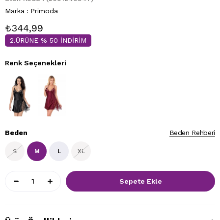
Marka
:
Primoda
₺344,99
2.ÜRÜNE % 50 İNDİRİM
Renk Seçenekleri
Beden
Beden Rehberi
S
M
L
XL