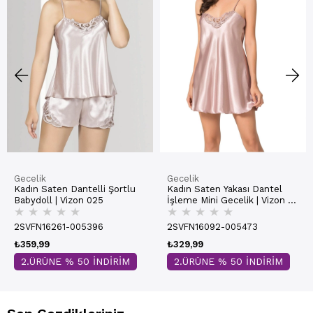
Gecelik
Gecelik
Kadın Saten Dantelli Şortlu
Kadın Saten Yakası Dantel
Babydoll | Vizon 025
İşleme Mini Gecelik | Vizon H
★
★
★
★
★
★
★
★
★
★
005
2SVFN16261-005396
2SVFN16092-005473
₺359,99
₺329,99
2.ÜRÜNE % 50 İNDİRİM
2.ÜRÜNE % 50 İNDİRİM