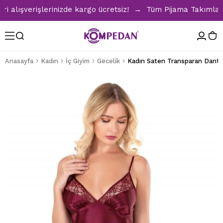
lışverişlerinizde kargo ücretsiz! → Tüm Pijama Takımlarında
Anasayfa
Kadın
İç Giyim
Gecelik