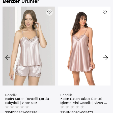
Benzer Ürünler
Gecelik
Gecelik
Kadın Saten Dantelli Şortlu
Kadın Saten Yakası Dantel
Babydoll | Vizon 025
İşleme Mini Gecelik | Vizon H
★
★
★
★
★
★
★
★
★
★
005
2SVFN16261-005396
2SVFN16092-005473