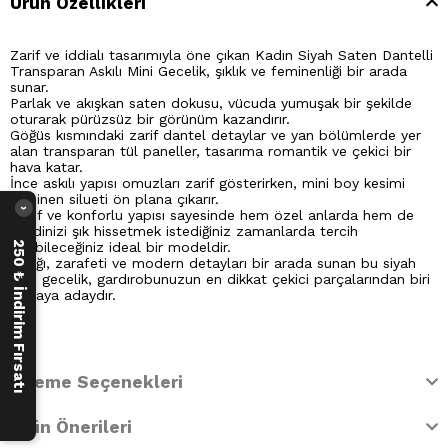
Ürün Özellikleri
Zarif ve iddialı tasarımıyla öne çıkan Kadın Siyah Saten Dantelli
Transparan Askılı Mini Gecelik, şıklık ve feminenliği bir arada
sunar.
Parlak ve akışkan saten dokusu, vücuda yumuşak bir şekilde
oturarak pürüzsüz bir görünüm kazandırır.
Göğüs kısmındaki zarif dantel detaylar ve yan bölümlerde yer
alan transparan tül paneller, tasarıma romantik ve çekici bir
hava katar.
İnce askılı yapısı omuzları zarif gösterirken, mini boy kesimi
feminen silueti ön plana çıkarır.
›
Hafif ve konforlu yapısı sayesinde hem özel anlarda hem de
kendinizi şık hissetmek istediğiniz zamanlarda tercih
edebileceğiniz ideal bir modeldir.
250 ₺ İndirim Fırsatı
Şıklığı, zarafeti ve modern detayları bir arada sunan bu siyah
mini gecelik, gardırobunuzun en dikkat çekici parçalarından biri
olmaya adaydır.
Ödeme Seçenekleri
Ürün Önerileri