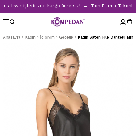
lışverişlerinizde kargo ücretsiz! → Tüm Pijama Takımlarınd
Anasayfa
Kadın
İç Giyim
Gecelik
Kadın Saten File Dantelli Mini