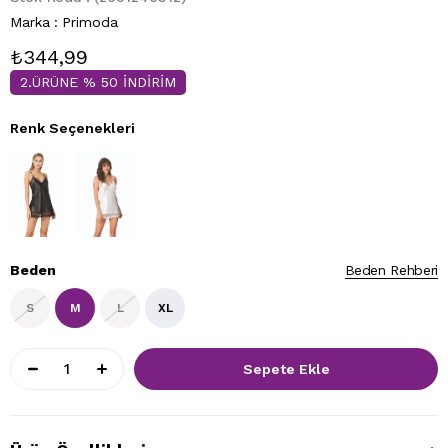
Marka
:
Primoda
₺344,99
2.ÜRÜNE % 50 İNDİRİM
Renk Seçenekleri
Beden
Beden Rehberi
S
M
L
XL