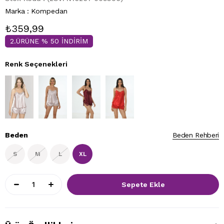
Marka
:
Kompedan
₺359,99
2.ÜRÜNE % 50 İNDİRİM
Renk Seçenekleri
Beden
Beden Rehberi
S
M
L
XL