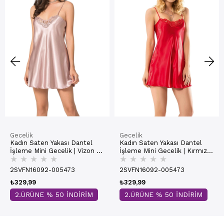
Gecelik
Gecelik
Kadın Saten Yakası Dantel
Kadın Saten Yakası Dantel
İşleme Mini Gecelik | Vizon H
İşleme Mini Gecelik | Kırmızı
★
★
★
★
★
★
★
★
★
★
005
H 005
2SVFN16092-005473
2SVFN16092-005473
₺329,99
₺329,99
2.ÜRÜNE % 50 İNDİRİM
2.ÜRÜNE % 50 İNDİRİM