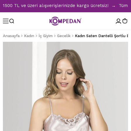
 TL ve üzeri alışverişlerinizde kargo ücretsiz! → Tüm Pijam
Anasayfa
Kadın
İç Giyim
Gecelik
Kadın Saten Dantelli Şortlu Ba