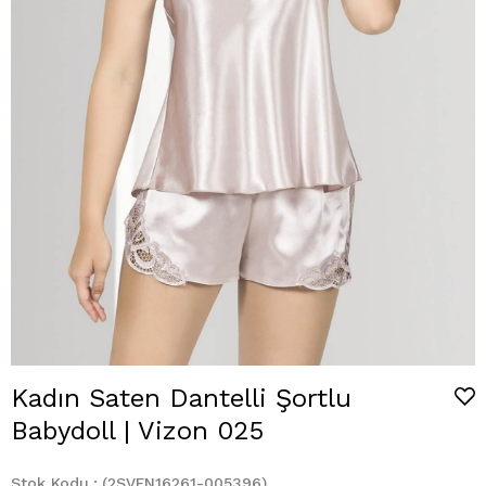
Kadın Saten Dantelli Şortlu
Babydoll | Vizon 025
Stok Kodu
(2SVFN16261-005396)