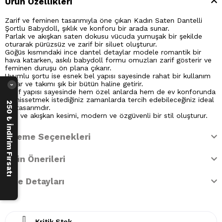
Ürün Özellikleri
Zarif ve feminen tasarımıy
la öne çıkan Kadın Saten Dantelli
Şortlu Babydoll, şıklık ve konforu bir a
rada sunar.
Parlak ve akışkan saten dokusu vücuda yumuşak bir şekilde
oturarak pürüzsüz ve zarif bir siluet oluşturur.
Göğüs kısmındaki ince dantel detaylar modele romantik bir
hava katarken, askılı babydoll formu omuzları zarif gösterir ve
feminen duruşu ön plana çıkarır.
Uyumlu şortu ise esnek bel yapısı sayesinde rahat bir kullanım
sunar ve takımı şık bir bütün haline getirir.
›
Hafif yapısı sayesinde hem özel anlarda hem de ev konforunda
şık hissetmek istediğiniz zamanlarda tercih edebileceğiniz ideal
250 ₺ İndirim Fırsatı
bir tasarımdır.
Mini ve akışkan kesimi, modern ve özgüvenli bir stil oluşturur.
Ödeme Seçenekleri
Ürün Önerileri
İade Detayları
Kritik Stok