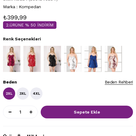
Marka
:
Kompedan
₺399,99
2.ÜRÜNE % 50 İNDİRİM
Renk Seçenekleri
Beden
Beden Rehberi
2XL
3XL
4XL