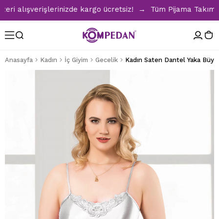
alışverişlerinizde kargo ücretsiz! → Tüm Pijama Takımların
Anasayfa
Kadın
İç Giyim
Gecelik