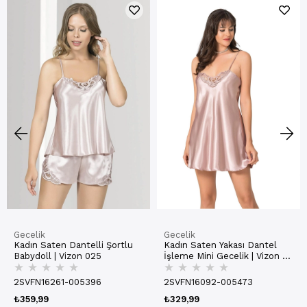
Gecelik
Gecelik
Kadın Saten Dantelli Şortlu
Kadın Saten Yakası Dantel
Babydoll | Vizon 025
İşleme Mini Gecelik | Vizon H
★
★
★
★
★
★
★
★
★
★
005
2SVFN16261-005396
2SVFN16092-005473
₺359,99
₺329,99