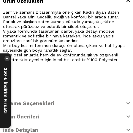
Ürün Özellikleri
Zarif ve zamansız tasarımıyla öne çıkan Kadın Siyah Saten
Dantel Yaka Mini Gecelik, şıklığı ve konforu bir arada sunar.
Parlak ve akışkan saten kumaşı vücuda yumuşak şekilde
oturarak pürüzsüz ve estetik bir siluet oluşturur.
V yaka formunda tasarlanan dantel yaka detayı modele
romantik ve sofistike bir hava katarken, ince askılı yapısı
omuzlara zarif bir görünüm kazandırır.
Mini boy kesimi feminen duruşu ön plana çıkarır ve hafif yapısı
sayesinde gün boyu rahatlık sağlar.
Hem özel anlarda hem de ev konforunda şık ve özgüvenli
hissetmek isteyenler için ideal bir tercihtir.%100 Polyester
›
250 ₺ İndirim Fırsatı
Ödeme Seçenekleri
Ürün Önerileri
İade Detayları